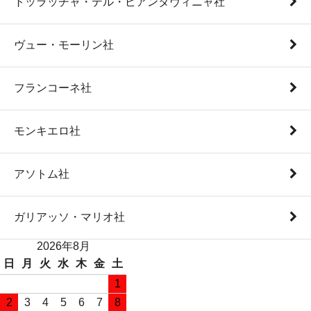
トッラッチャ・デル・ピアンタヴィニャ社
ヴュー・モーリン社
フランコーネ社
モンキエロ社
アソトム社
ガリアッソ・マリオ社
2026年8月
日
月
火
水
木
金
土
1
2
3
4
5
6
7
8